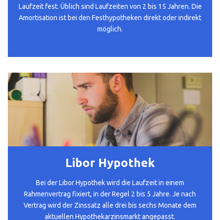
Laufzeit fest. Üblich sind Laufzeiten von 2 bis 15 Jahren. Die
Amortisation ist bei den Festhypotheken direkt oder indirekt
möglich.
Libor Hypothek
Bei der Libor Hypothek wird die Laufzeit in einem
Rahmenvertrag fixiert, in der Regel 2 bis 5 Jahre. Je nach
Vertrag wird der Zinssatz alle drei bis sechs Monate dem
aktuellen Hypothekarzinsmarkt angepasst.