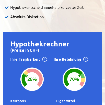
Hypothekentscheid innerhalb kürzester Zeit
Absolute Diskretion
Hypothekrechner
(Preise in CHF)
Ihre Tragbarkeit
Ihre Belehnung
!
!
28%
70%
Kaufpreis
Eigenmittel